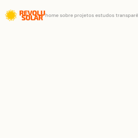
home
sobre
projetos
estudos
transpar